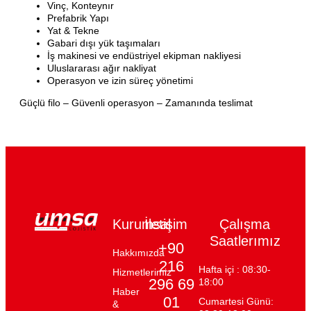
Vinç, Konteynır
Prefabrik Yapı
Yat & Tekne
Gabari dışı yük taşımaları
İş makinesi ve endüstriyel ekipman nakliyesi
Uluslararası ağır nakliyat
Operasyon ve izin süreç yönetimi
Güçlü filo – Güvenli operasyon – Zamanında teslimat
Kurumsal
İletişim
Çalışma
Saatlerımız
‎+90
Hakkımızda
216
Hafta içi : 08:30-
Hizmetlerimiz
296 69
18:00
Haber
01
Cumartesi Günü:
&